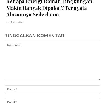
Kenapa Energi Ramah Lingkungan
Makin Banyak Dipakai? Ternyata
Alasannya Sederhana
JULI 26, 2026
TINGGALKAN KOMENTAR
Komentar:
Na
Ema