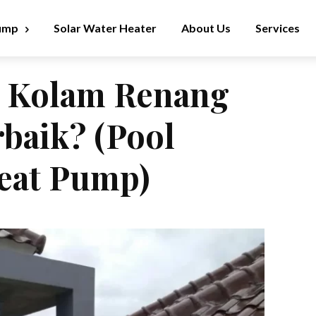
ump
Solar Water Heater
About Us
Services
s Kolam Renang
baik? (Pool
eat Pump)