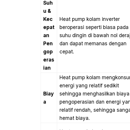
Suh
u &
Kec
Heat pump kolam inverter
epat
beroperasi seperti biasa pada
an
suhu dingin di bawah nol dera
Pen
dan dapat memanas dengan
gop
cepat.
eras
ian
Heat pump kolam mengkonsu
energi yang relatif sedikit
Biay
sehingga menghasilkan biaya
a
pengoperasian dan energi ya
relatif rendah, sehingga sang
hemat biaya.