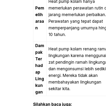
Heat pump kolam hanya
Pem
memerlukan perawatan rutin 
elih
jarang memerlukan perbaikan.
araa
Perawatan yang tepat dapat
n
memperpanjang umurnya hin
10 tahun.
Dam
Heat pump kolam renang ram
pak
lingkungan karena mengguna
Ter
zat pendingin ramah lingkung
had
dan mengonsumsi lebih sediki
ap
energi. Mereka tidak akan
Ling
membahayakan lingkungan
kun
sekitar kita.
gan
Silahkan baca juga: