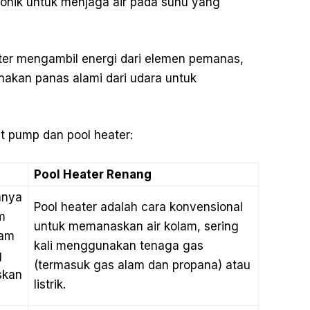
ronik untuk menjaga air pada suhu yang
er mengambil energi dari elemen pemanas,
kan panas alami dari udara untuk
at pump dan pool heater:
Pool Heater Renang
anya
Pool heater adalah cara konvensional
m
untuk memanaskan air kolam, sering
lam
kali menggunakan tenaga gas
g
(termasuk gas alam dan propana) atau
skan
listrik.