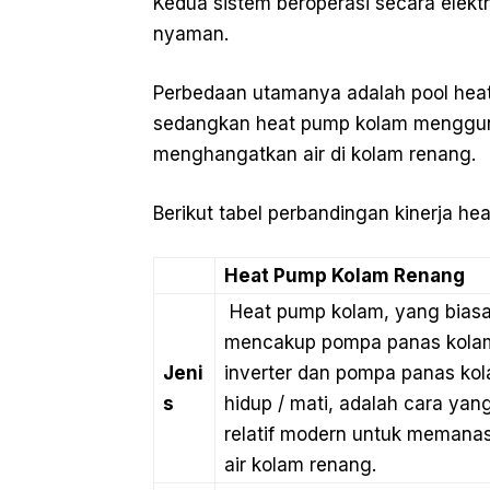
Kedua sistem beroperasi secara elekt
nyaman.
Perbedaan utamanya adalah pool heat
sedangkan heat pump kolam mengguna
menghangatkan air di kolam renang.
Berikut tabel perbandingan kinerja he
Heat Pump Kolam Renang
Heat pump kolam, yang bias
mencakup pompa panas kola
Jeni
inverter dan pompa panas ko
s
hidup / mati, adalah cara yan
relatif modern untuk memana
air kolam renang.