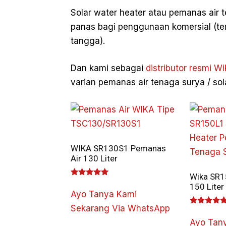
Solar water heater atau pemanas air 
panas bagi penggunaan komersial (t
tangga).
Dan kami sebagai
distributor resmi Wi
varian pemanas air tenaga surya / sol
WIKA SR130S1 Pemanas
Air 130 Liter
Wika SR1
Dinilai
150 Liter
5.00
Ayo Tanya Kami
dari 5
Sekarang Via WhatsApp
Dinilai
5.00
Ayo Tan
dari 5