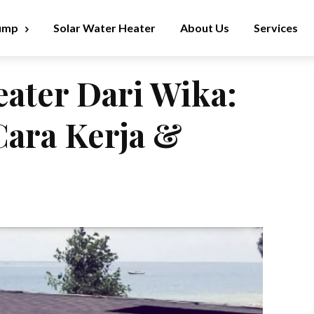
ump
Solar Water Heater
About Us
Services
eater Dari Wika:
ara Kerja &