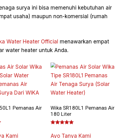
tenaga surya ini bisa memenuhi kebutuhan air
empat usaha) maupun non-komersial (rumah
ka Water Heater Official
menawarkan empat
ar water heater untuk Anda.
50L1 Pemanas Air
Wika SR180L1 Pemanas Air
180 Liter
Dinilai
5.00
ya Kami
Ayo Tanya Kami
dari 5