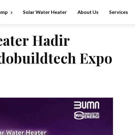
ump
Solar Water Heater
About Us
Services
ater Hadir
dobuildtech Expo