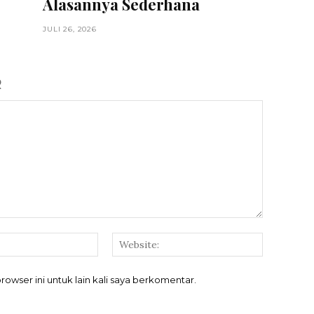
Alasannya Sederhana
JULI 26, 2026
R
Email:*
Website:
rowser ini untuk lain kali saya berkomentar.