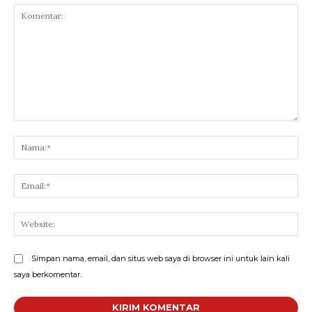
Komentar:
Na
Ema
Web
Simpan nama, email, dan situs web saya di browser ini untuk lain kali
saya berkomentar.