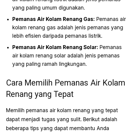
yang paling umum digunakan.
Pemanas Air Kolam Renang Gas:
Pemanas air
kolam renang gas adalah jenis pemanas yang
lebih efisien daripada pemanas listrik.
Pemanas Air Kolam Renang Solar:
Pemanas
air kolam renang solar adalah jenis pemanas
yang paling ramah lingkungan.
Cara Memilih Pemanas Air Kolam
Renang yang Tepat
Memilih pemanas air kolam renang yang tepat
dapat menjadi tugas yang sulit. Berikut adalah
beberapa tips yang dapat membantu Anda