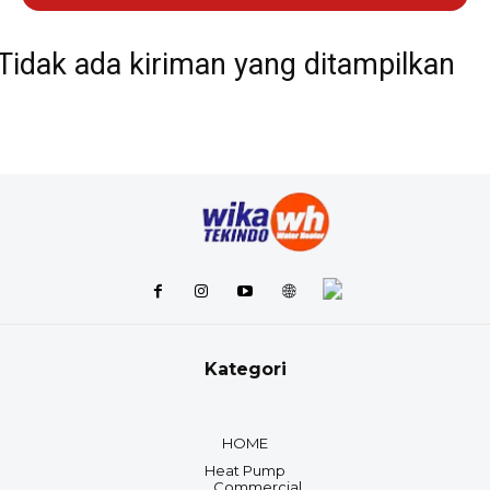
Tidak ada kiriman yang ditampilkan
Kategori
HOME
Heat Pump
Commercial