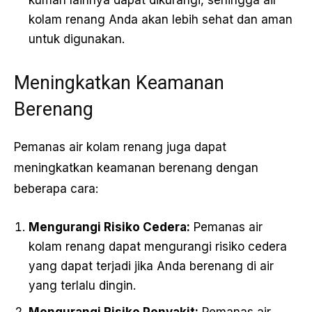
kuman lainnya dapat dikurangi, sehingga air
kolam renang Anda akan lebih sehat dan aman
untuk digunakan.
Meningkatkan Keamanan
Berenang
Pemanas air kolam renang juga dapat
meningkatkan keamanan berenang dengan
beberapa cara:
Mengurangi Risiko Cedera:
Pemanas air
kolam renang dapat mengurangi risiko cedera
yang dapat terjadi jika Anda berenang di air
yang terlalu dingin.