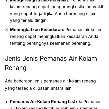
Mengurangi Risiko Penyakit:
Pemanas air
kolam renang dapat mengurangi risiko penyakit
yang dapat terjadi jika Anda berenang di air
yang terlalu dingin.
Meningkatkan Kesadaran:
Pemanas air kolam
renang dapat meningkatkan kesadaran Anda
tentang pentingnya keamanan berenang.
Jenis-Jenis Pemanas Air Kolam
Renang
Ada beberapa jenis pemanas air kolam renang
yang tersedia di pasar, antara lain:
Pemanas Air Kolam Renang Listrik:
Pemanas
air kolam renang listrik adalah jenis pemanas