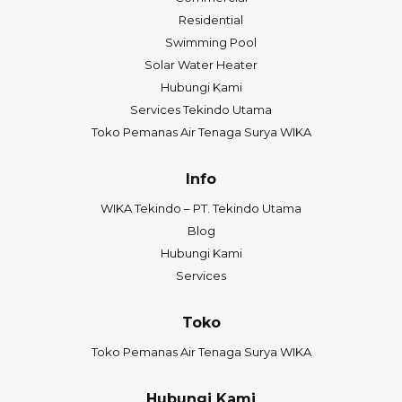
Residential
Swimming Pool
Solar Water Heater
Hubungi Kami
Services Tekindo Utama
Toko Pemanas Air Tenaga Surya WIKA
Info
WIKA Tekindo – PT. Tekindo Utama
Blog
Hubungi Kami
Services
Toko
Toko Pemanas Air Tenaga Surya WIKA
Hubungi Kami