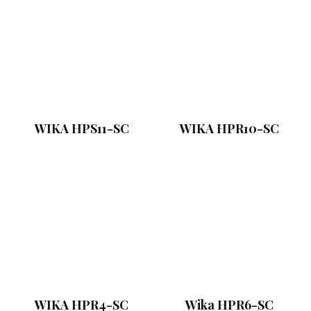
WIKA HPS11-SC
WIKA HPR10-SC
WIKA HPR4-SC
Wika HPR6-SC