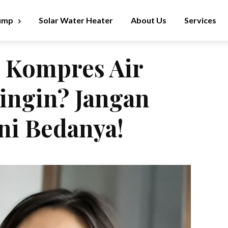
ump
Solar Water Heater
About Us
Services
 Kompres Air
ingin? Jangan
Ini Bedanya!