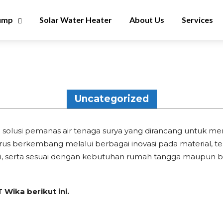
ump
Solar Water Heater
About Us
Services
Uncategorized
u solusi pemanas air tenaga surya yang dirancang untuk me
terus berkembang melalui berbagai inovasi pada material
, serta sesuai dengan kebutuhan rumah tangga maupun ba
Wika berikut ini.